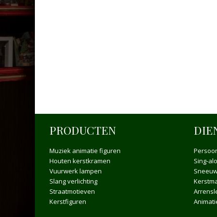
PRODUCTEN
DIE
Muziek animatie figuren
Persoon
Houten kerstkramen
Sing-al
Vuurwerk lampen
Sneeuw
Slang verlichting
Kerstma
Straatmotieven
Arrensl
Kerstfiguren
Animat