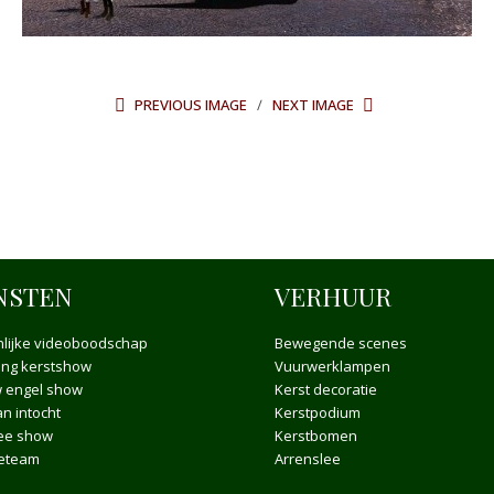
PREVIOUS IMAGE
NEXT IMAGE
NSTEN
VERHUUR
lijke videoboodschap
Bewegende scenes
ong kerstshow
Vuurwerklampen
 engel show
Kerst decoratie
n intocht
Kerstpodium
ee show
Kerstbomen
ieteam
Arrenslee