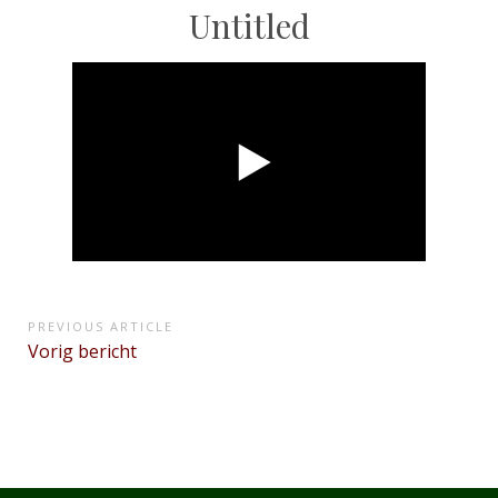
Untitled
Bericht
PREVIOUS ARTICLE
Previous
Vorig bericht
navigatie
Article: