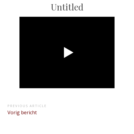
Untitled
Bericht
PREVIOUS ARTICLE
Previous
Vorig bericht
navigatie
Article: