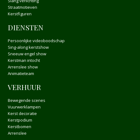
Slang verlichting
Straatmotieven
Kerstfiguren
DIENSTEN
Persoonlijke videoboodschap
Sing-along kerstshow
Sneeuw engel show
Kerstman intocht
Arrenslee show
Animatieteam
VERHUUR
Bewegende scenes
Vuurwerklampen
Kerst decoratie
Kerstpodium
Kerstbomen
Arrenslee