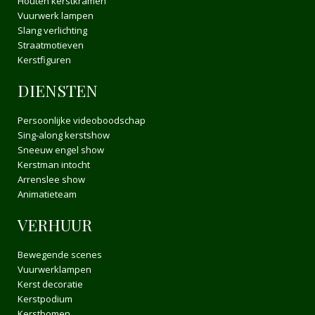
Houten kerstkramen
Vuurwerk lampen
Slang verlichting
Straatmotieven
Kerstfiguren
DIENSTEN
Persoonlijke videoboodschap
Sing-along kerstshow
Sneeuw engel show
Kerstman intocht
Arrenslee show
Animatieteam
VERHUUR
Bewegende scenes
Vuurwerklampen
Kerst decoratie
Kerstpodium
Kerstbomen