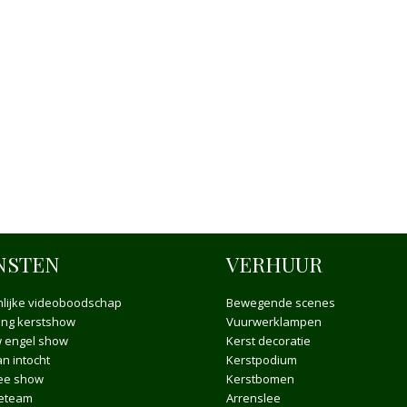
NSTEN
VERHUUR
lijke videoboodschap
Bewegende scenes
ong kerstshow
Vuurwerklampen
 engel show
Kerst decoratie
n intocht
Kerstpodium
ee show
Kerstbomen
ieteam
Arrenslee