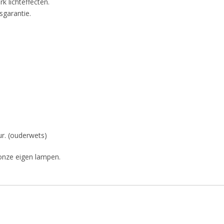
k lichteffecten.
sgarantie.
r. (ouderwets)
 onze eigen lampen.