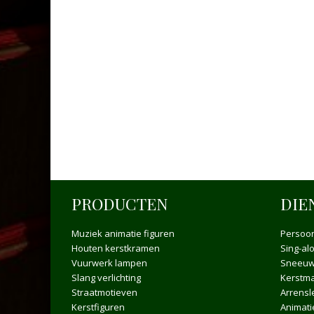
PRODUCTEN
DIE
Muziek animatie figuren
Persoon
Houten kerstkramen
Sing-al
Vuurwerk lampen
Sneeuw
Slang verlichting
Kerstma
Straatmotieven
Arrensl
Kerstfiguren
Animat