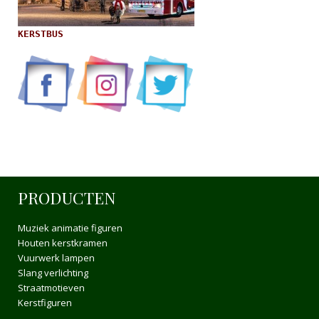
KERSTBUS
PRODUCTEN
Muziek animatie figuren
Houten kerstkramen
Vuurwerk lampen
Slang verlichting
Straatmotieven
Kerstfiguren