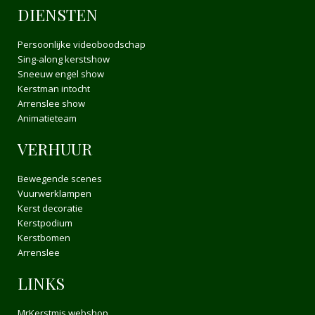
DIENSTEN
Persoonlijke videoboodschap
Sing-along kerstshow
Sneeuw engel show
Kerstman intocht
Arrenslee show
Animatieteam
VERHUUR
Bewegende scenes
Vuurwerklampen
Kerst decoratie
Kerstpodium
Kerstbomen
Arrenslee
LINKS
MrKerstmis webshop