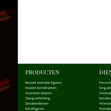
PRODUCTEN
DIE
Muziek animatie figuren
Persoon
Houten kerstkramen
Sing-al
Vuurwerk lampen
Sneeuw
Slang verlichting
Kerstma
Straatmotieven
Arrensl
Kerstfiguren
Animat