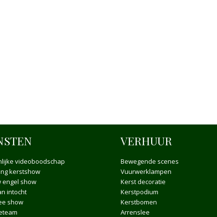
NSTEN
VERHUUR
lijke videoboodschap
Bewegende scenes
ong kerstshow
Vuurwerklampen
 engel show
Kerst decoratie
n intocht
Kerstpodium
ee show
Kerstbomen
ieteam
Arrenslee