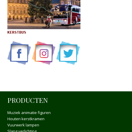
KERSTBUS
PRODUCTEN
Muziek animatie figuren
Houten kerstkramen
Vuurwerk lampen
Slang verlichting