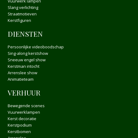
Vuurwerk lampen
Slang verlichting
Straatmotieven
Kerstfiguren
DIENSTEN
Persoonlijke videoboodschap
Sing-along kerstshow
Sneeuw engel show
Kerstman intocht
Arrenslee show
Animatieteam
VERHUUR
Bewegende scenes
Vuurwerklampen
Kerst decoratie
Kerstpodium
Kerstbomen