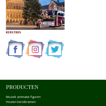
KERSTBUS
PRODUCTEN
Muziek animatie figuren
Houten kerstkramen